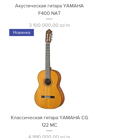
Акустическая гитара YAMAHA
F400 NAT
Price
3 100 000,00 soʻm
Новинка
Классическая гитара YAMAHA CG
122 MC
Price
4 990 000,00 soʻm