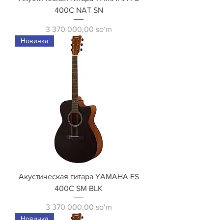
400C NAT SN
Price
3 370 000,00 soʻm
Новинка
Акустическая гитара YAMAHA FS
400C SM BLK
Price
3 370 000,00 soʻm
Новинка