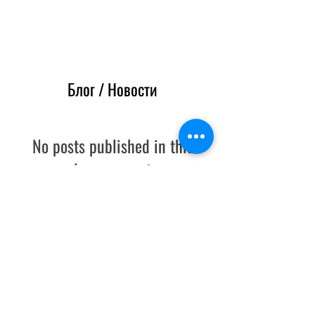
Блог / Новости
No posts published in this
language yet
Once posts are published, you’ll see them
here.
Хиты продаж