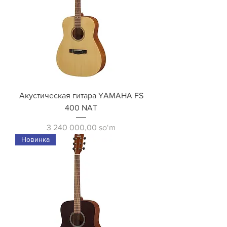
Акустическая гитара YAMAHA FS
400 NAT
Price
3 240 000,00 soʻm
Новинка