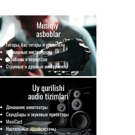
Musiqiy
asboblar
Гитары, бас гитары и усилители
Клавишные инструменты
Барабаны и перкуссия
Струнные и духовые инструменты
Uy qurilishi
audio tizimlari
Домашние кинотеатры
Саундбары и звуковые проекторы
MusiCast
Настольные аудиосистемы