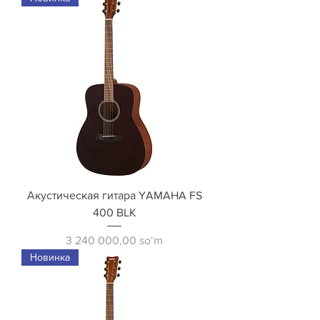
Акустическая гитара YAMAHA FS
400 BLK
Price
3 240 000,00 soʻm
Новинка