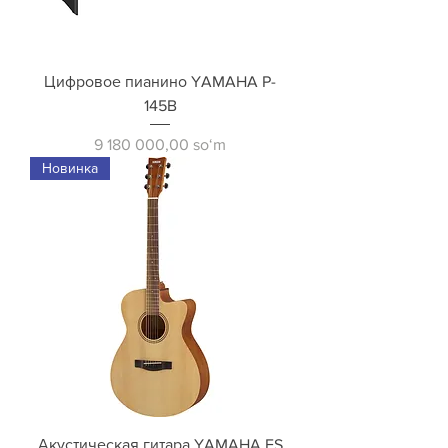
Цифровое пианино YAMAHA P-
145B
Price
9 180 000,00 soʻm
Новинка
Акустическая гитара YAMAHA FS