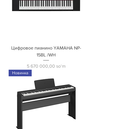
Цифровое пианино YAMAHA NP-
15BL /WH
Price
5 670 000,00 soʻm
Новинка