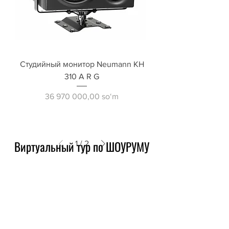
Студийный монитор Neumann KH
310 A R G
Price
36 970 000,00 soʻm
Виртуальный тур по ШОУРУМУ
1
/
2