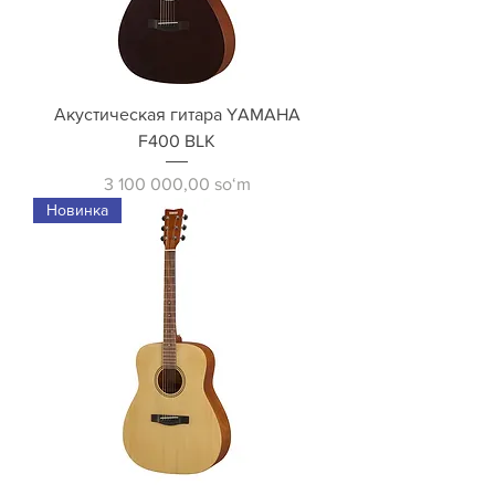
Акустическая гитара YAMAHA
F400 BLK
Price
3 100 000,00 soʻm
Новинка