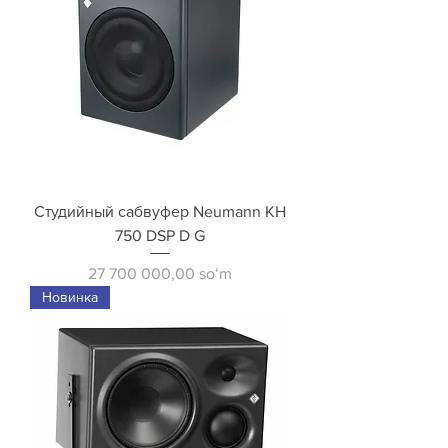
Студийный сабвуфер Neumann KH
750 DSP D G
Price
27 700 000,00 soʻm
Новинка