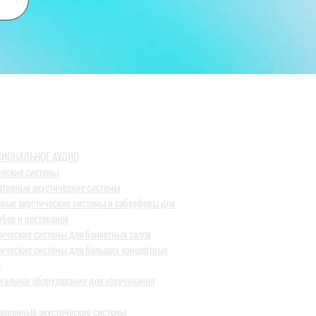
ИОНАЛЬНОЕ АУДИО
ческие системы
ативные акустические системы
вные акустические системы и сабвуферы для
убов и ресторанов
тические системы для банкетных залов
тические системы для больших концертных
к
иальное оборудование для озвучивания
яционные акустические системы