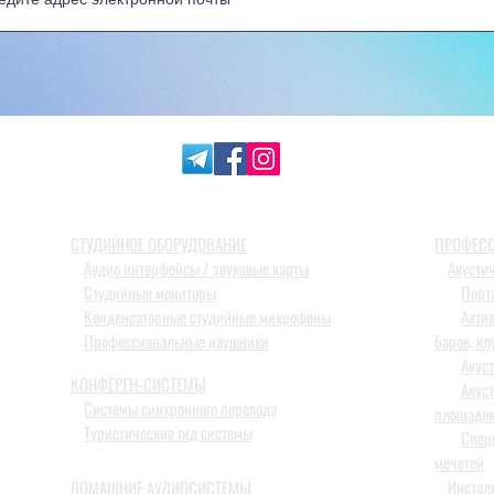
СТУДИЙНОЕ ОБОРУДОВАНИЕ
ПРОФЕСС
Аудио интерфейсы / звуковые карты
Акусти
Студийные мониторы
Порт
Конденсаторные студийные микрофоны
Акти
Профессиональные наушники
баров, кл
Акус
КОНФЕРЕН-СИСТЕМЫ
Акус
Системы синхронного перевода
площадо
Туристические гид системы
Спец
мечетей
Инстал
ДОМАШНИЕ АУДИОСИСТЕМЫ