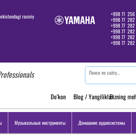
+998 71 256 
ekistondagi rasmiy
+998 77 282 
+998 77 282
+998 77 282
+998 77 282 
+998 77 282 
rofessionals
Do'kon
Blog / Yangiliklar
Bizning me
ы
Музыкальные инструменты
Домашние аудиосистемы