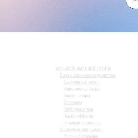
МУЗЫКАЛЬНЫЕ ИНСТРУМЕНТЫ
Гитары, бас-гитары и усилители
Акустические гитары
Классические гитары
Электро гитары
Бас гитары
Комбо усилители
Педали эффектов
Гитарные аксессуары
Клавишные инструменты
Рояли и фортепиано