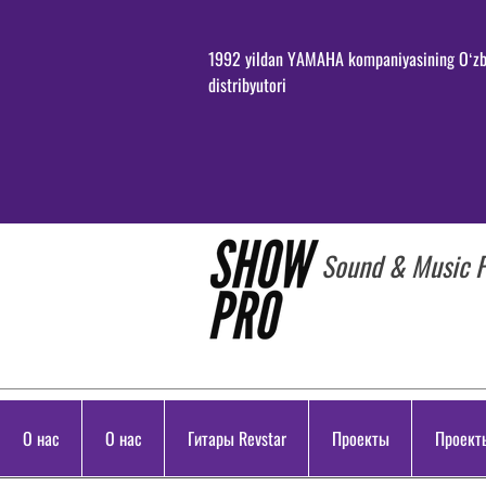
1992 yildan YAMAHA kompaniyasining Oʻzb
distribyutori
Sound & Music P
О нас
О нас
Гитары Revstar
Проекты
Проект