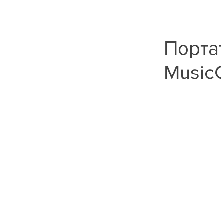
Порта
MusicC