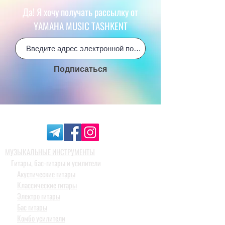
Да! Я хочу получать рассылку от
YAMAHA MUSIC TASHKENT
Подписаться
МУЗЫКАЛЬНЫЕ ИНСТРУМЕНТЫ
Гитары, бас-гитары и усилители
Акустические гитары
Классические гитары
Электро гитары
Бас гитары
Комбо усилители