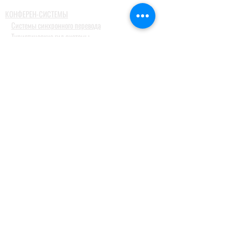
КОНФЕРЕН-СИСТЕМЫ
Системы синхронного перевода
Туристические гид системы
ДОМАШНИЕ АУДИОСИСТЕМЫ
Домашние кинотеатры
Комплекты домашних кинотеатров
Фронтальные колонки
Центральные и тыловые колонки
Сабвуферы
Blue-Ray проигрыватели
Ресиверы
MusicCast
Саундбары и звуковые проекторы
Настольные аудиосистемы
Наушники
ПРОФЕССИОНАЛЬНОЕ АУДИО
Акустические системы
Портативные акустические системы
Активные акустические системы и сабвуферы