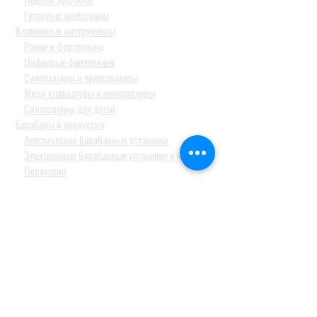
Гитарные аксессуары
Клавишные инструменты
Рояли и фортепиано
Цифровые фортепиано
Синтезаторы и оркестраторы
Миди клавиатуры и контроллеры
Синтезаторы для детей
Барабаны и перкуссия
Акустические барабанные установки
Электронные барабанные установки и модули
Перкуссия
Тарелки
Педали и стойки
Струнные и духовые
СТУДИЙНОЕ ОБОРУДОВАНИЕ
Аудио интерфейсы / звуковые карты
Студийные мониторы
Конденсаторные студийные микрофоны
Профессиональные наушники