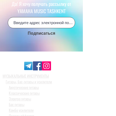
Да! Я хочу получать рассылку от
YAMAHA MUSIC TASHKENT
Подписаться
МУЗЫКАЛЬНЫЕ ИНСТРУМЕНТЫ
Гитары, бас-гитары и усилители
Акустические гитары
Классические гитары
Электро гитары
Бас гитары
Комбо усилители
Педали эффектов