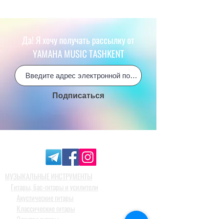
Да! Я хочу получать рассылку от
YAMAHA MUSIC TASHKENT
Подписаться
МУЗЫКАЛЬНЫЕ ИНСТРУМЕНТЫ
Гитары, бас-гитары и усилители
Акустические гитары
Классические гитары