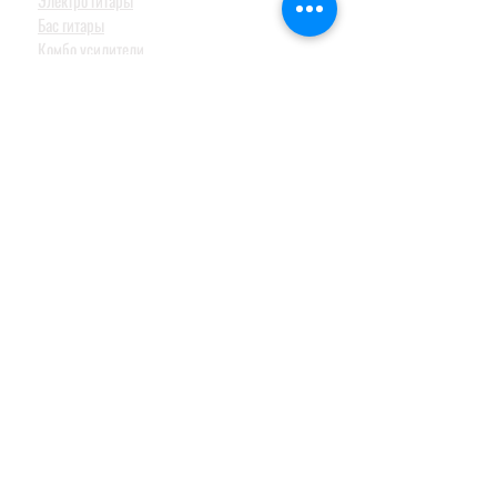
Электро гитары
Бас гитары
Комбо усилители
Педали эффектов
Гитарные аксессуары
Клавишные инструменты
Рояли и фортепиано
Цифровые фортепиано
Синтезаторы и оркестраторы
Миди клавиатуры и контроллеры
Синтезаторы для детей
Барабаны и перкуссия
Акустические барабанные установки
Электронные барабанные установки и модули
Перкуссия
Тарелки
Педали и стойки
Струнные и духовые
СТУДИЙНОЕ ОБОРУДОВАНИЕ
Аудио интерфейсы / звуковые карты