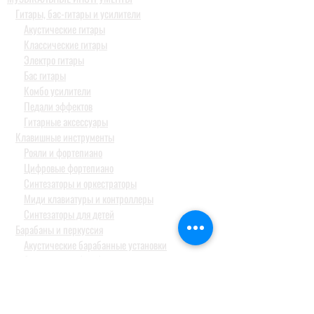
Гитары, бас-гитары и усилители
Акустические гитары
Классические гитары
Электро гитары
Бас гитары
Комбо усилители
Педали эффектов
Гитарные аксессуары
Клавишные инструменты
Рояли и фортепиано
Цифровые фортепиано
Синтезаторы и оркестраторы
Миди клавиатуры и контроллеры
Синтезаторы для детей
Барабаны и перкуссия
Акустические барабанные установки
Электронные барабанные установки и модули
Перкуссия
Тарелки
Педали и стойки