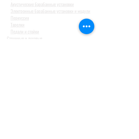
Акустические барабанные установки
Электронные барабанные установки и модули
Перкуссия
Тарелки
Педали и стойки
Струнные и духовые
СТУДИЙНОЕ ОБОРУДОВАНИЕ
Аудио интерфейсы / звуковые карты
Студийные мониторы
Конденсаторные студийные микрофоны
Профессиональные наушники
КОНФЕРЕН-СИСТЕМЫ
Системы синхронного перевода
Туристические гид системы
ДОМАШНИЕ АУДИОСИСТЕМЫ
Домашние кинотеатры
Комплекты домашних кинотеатров
Фронтальные колонки
Центральные и тыловые колонки