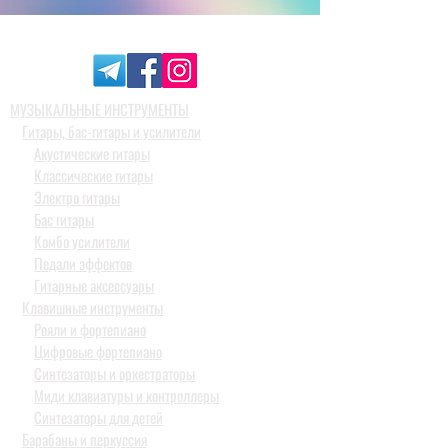
МУЗЫКАЛЬНЫЕ ИНСТРУМЕНТЫ
Гитары, бас-гитары и усилители
Акустические гитары
Классические гитары
Электро гитары
Бас гитары
Комбо усилители
Педали эффектов
Гитарные аксессуары
Клавишные инструменты
Рояли и фортепиано
Цифровые фортепиано
Синтезаторы и оркестраторы
Миди клавиатуры и контроллеры
Синтезаторы для детей
Барабаны и перкуссия