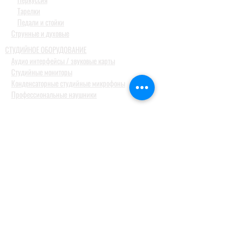
Тарелки
Педали и стойки
Струнные и духовые
СТУДИЙНОЕ ОБОРУДОВАНИЕ
Аудио интерфейсы / звуковые карты
Студийные мониторы
Конденсаторные студийные микрофоны
Профессиональные наушники
КОНФЕРЕН-СИСТЕМЫ
Системы синхронного перевода
Туристические гид системы
ДОМАШНИЕ АУДИОСИСТЕМЫ
Домашние кинотеатры
Комплекты домашних кинотеатров
Фронтальные колонки
Центральные и тыловые колонки
Сабвуферы
Blue-Ray проигрыватели