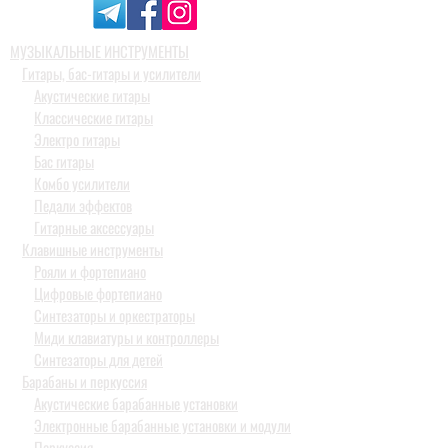
МУЗЫКАЛЬНЫЕ ИНСТРУМЕНТЫ
Гитары, бас-гитары и усилители
Акустические гитары
Классические гитары
Электро гитары
Бас гитары
Комбо усилители
Педали эффектов
Гитарные аксессуары
Клавишные инструменты
Рояли и фортепиано
Цифровые фортепиано
Синтезаторы и оркестраторы
Миди клавиатуры и контроллеры
Синтезаторы для детей
Барабаны и перкуссия
Акустические барабанные установки
Электронные барабанные установки и модули
Перкуссия