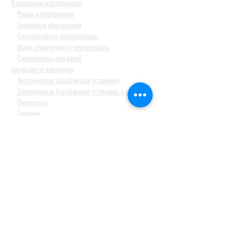
Клавишные инструменты
Рояли и фортепиано
Цифровые фортепиано
Синтезаторы и оркестраторы
Миди клавиатуры и контроллеры
Синтезаторы для детей
Барабаны и перкуссия
Акустические барабанные установки
Электронные барабанные установки и модули
Перкуссия
Тарелки
Педали и стойки
Струнные и духовые
СТУДИЙНОЕ ОБОРУДОВАНИЕ
Аудио интерфейсы / звуковые карты
Студийные мониторы
Конденсаторные студийные микрофоны
Профессиональные наушники
КОНФЕРЕН-СИСТЕМЫ