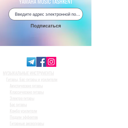
YAMAHA MUSIC TASHKENT
Подписаться
МУЗЫКАЛЬНЫЕ ИНСТРУМЕНТЫ
Гитары, бас-гитары и усилители
Акустические гитары
Классические гитары
Электро гитары
Бас гитары
Комбо усилители
Педали эффектов
Гитарные аксессуары