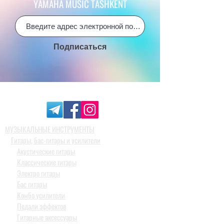
YAMAHA MUSIC TASHKENT
Подписаться
МУЗЫКАЛЬНЫЕ ИНСТРУМЕНТЫ
Гитары, бас-гитары и усилители
Акустические гитары
Классические гитары
Электро гитары
Бас гитары
Комбо усилители
Педали эффектов
Гитарные аксессуары