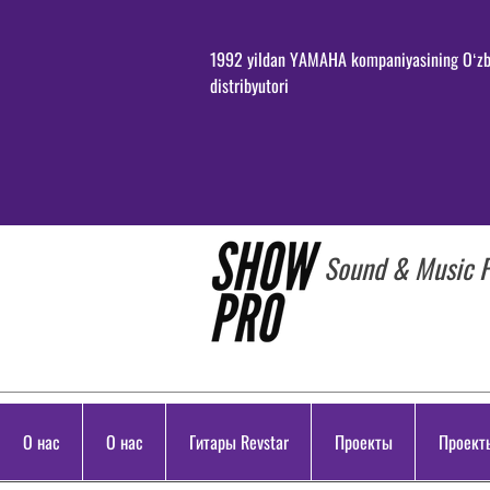
1992 yildan YAMAHA kompaniyasining Oʻzb
distribyutori
Sound & Music P
О нас
О нас
Гитары Revstar
Проекты
Проект