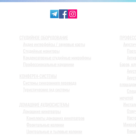
СТУДИЙНОЕ ОБОРУДОВАНИЕ
ПРОФЕСС
Аудио интерфейсы / звуковые карты
Акусти
Студийные мониторы
Порт
Конденсаторные студийные микрофоны
Акти
Профессиональные наушники
баров, кл
Акус
КОНФЕРЕН-СИСТЕМЫ
Акус
Системы синхронного перевода
площадо
Туристические гид системы
Спец
мечетей
Инстал
ДОМАШНИЕ АУДИОСИСТЕМЫ
Озву
Домашние кинотеатры
Наст
Комплекты домашних кинотеатров
Микро
Фронтальные колонки
Вока
Центральные и тыловые колонки