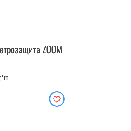
ветрозащита ZOOM
Price
oʻm