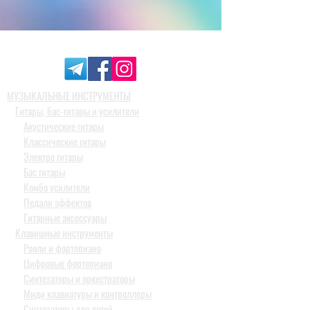
МУЗЫКАЛЬНЫЕ ИНСТРУМЕНТЫ
Гитары, бас-гитары и усилители
Акустические гитары
Классические гитары
Электро гитары
Бас гитары
Комбо усилители
Педали эффектов
Гитарные аксессуары
Клавишные инструменты
Рояли и фортепиано
Цифровые фортепиано
Синтезаторы и оркестраторы
Миди клавиатуры и контроллеры
Синтезаторы для детей