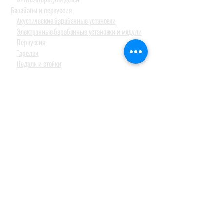
Барабаны и перкуссия
Акустические барабанные установки
Электронные барабанные установки и модули
Перкуссия
Тарелки
Педали и стойки
Струнные и духовые
СТУДИЙНОЕ ОБОРУДОВАНИЕ
Аудио интерфейсы / звуковые карты
Студийные мониторы
Конденсаторные студийные микрофоны
Профессиональные наушники
КОНФЕРЕН-СИСТЕМЫ
Системы синхронного перевода
Туристические гид системы
ДОМАШНИЕ АУДИОСИСТЕМЫ
Домашние кинотеатры
Комплекты домашних кинотеатров