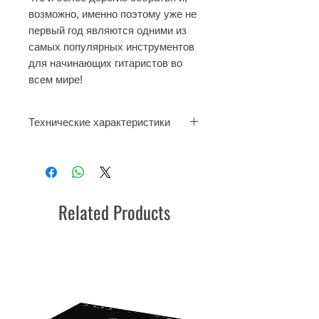
возможно, именно поэтому уже не
первый год являются одними из
самых популярных инструментов
для начинающих гитаристов во
всем мире!
Технические характеристики
верхняя дека: ель
нижняя дека и
обечайка: меранти
гриф: нато
Related Products
накладка грифа: палисандр
страна: Индонезия