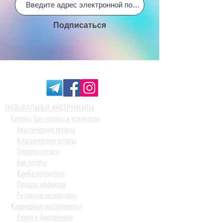
Подписаться
МУЗЫКАЛЬНЫЕ ИНСТРУМЕНТЫ
Гитары, бас-гитары и усилители
Акустические гитары
Классические гитары
Электро гитары
Бас гитары
Комбо усилители
Педали эффектов
Гитарные аксессуары
Клавишные инструменты
Рояли и фортепиано