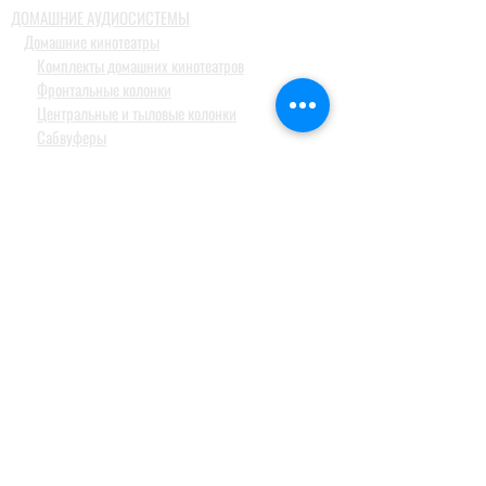
ДОМАШНИЕ АУДИОСИСТЕМЫ
Домашние кинотеатры
Комплекты домашних кинотеатров
Фронтальные колонки
Центральные и тыловые колонки
Сабвуферы
Blue-Ray проигрыватели
Ресиверы
MusicCast
Саундбары и звуковые проекторы
Настольные аудиосистемы
Наушники
ПРОФЕССИОНАЛЬНОЕ АУДИО
Акустические системы
Портативные акустические системы
Активные акустические системы и сабвуферы
для баров, клубов и ресторанов
Акустические системы для банкетных залов
Акустические системы для больших концертных
площадок