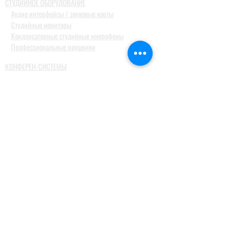
СТУДИЙНОЕ ОБОРУДОВАНИЕ
Аудио интерфейсы / звуковые карты
Студийные мониторы
Конденсаторные студийные микрофоны
Профессиональные наушники
КОНФЕРЕН-СИСТЕМЫ
Системы синхронного перевода
Туристические гид системы
ДОМАШНИЕ АУДИОСИСТЕМЫ
Домашние кинотеатры
Комплекты домашних кинотеатров
Фронтальные колонки
Центральные и тыловые колонки
Сабвуферы
Blue-Ray проигрыватели
Ресиверы
MusicCast
Саундбары и звуковые проекторы
Настольные аудиосистемы