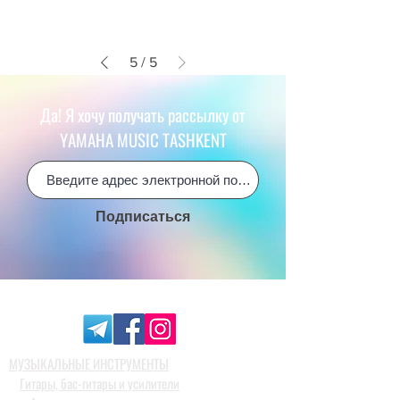
5
/
5
Да! Я хочу получать рассылку от
YAMAHA MUSIC TASHKENT
Подписаться
МУЗЫКАЛЬНЫЕ ИНСТРУМЕНТЫ
Гитары, бас-гитары и усилители