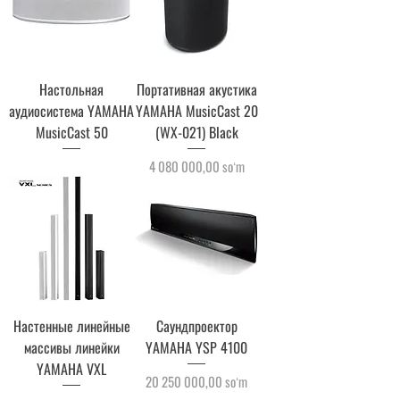
Настольная
Портативная акустика
аудиосистема YAMAHA
YAMAHA MusicCast 20
MusicCast 50
(WX-021) Black
Price
4 080 000,00 soʻm
Настенные линейные
Саундпроектор
массивы линейки
YAMAHA YSP 4100
YAMAHA VXL
Price
20 250 000,00 soʻm